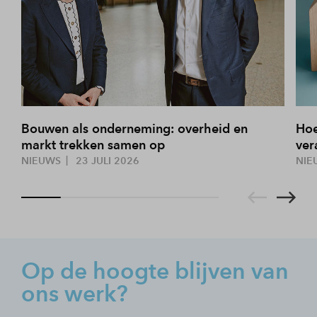
Bouwen als onderneming: overheid en
Hoe
markt trekken samen op
ver
NIEUWS
23 JULI 2026
NIE
Op de hoogte blijven van
ons werk?