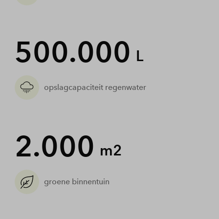
500.000
L
opslagcapaciteit regenwater
2.000
m2
groene binnentuin