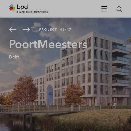
PROJECT
46/47
PoortMeesters
Delft