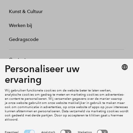
Kunst & Cultuur
Werken bij
Gedragscode
Contact
Mijn profiel
Klachten
Social Media