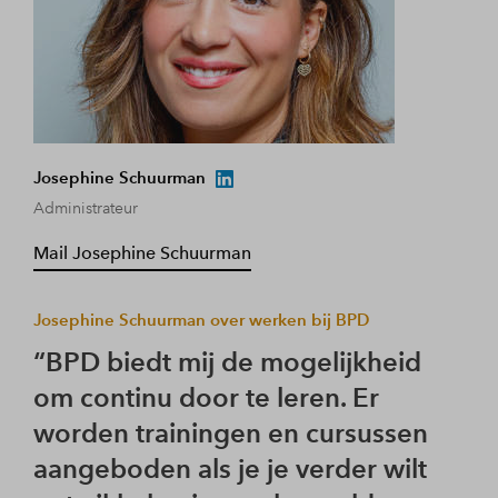
Josephine Schuurman
Den
Administrateur
Seni
Mail Josephine Schuurman
Mai
Josephine Schuurman over werken bij BPD
Denn
BPD biedt mij de mogelijkheid
B
om continu door te leren. Er
om
worden trainingen en cursussen
ma
aangeboden als je je verder wilt
we