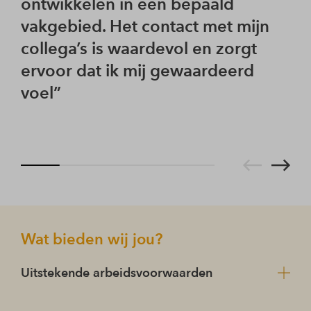
ontwikkelen in een bepaald
re
vakgebied. Het contact met mijn
ve
collega’s is waardevol en zorgt
mi
ervoor dat ik mij gewaardeerd
br
voel
Wat bieden wij jou?
Uitstekende arbeidsvoorwaarden
Uitstekende arbeidsvoorwaarden volgens de