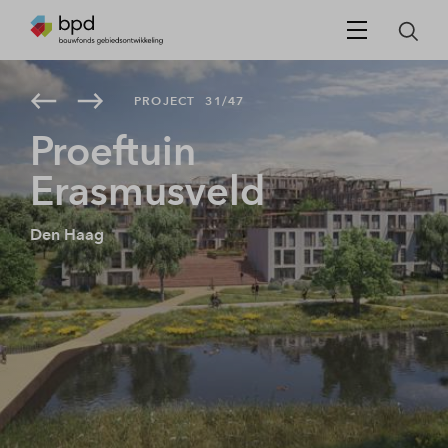
PROJECT
31/47
Proeftuin
Erasmusveld
Den Haag