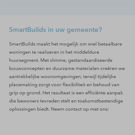
gewenst, werken we graag samen met de lokale
materialen, zoals hout. Zo dragen we bij aan een
betekent minder overlast voor omwonenden, minder
Omdat SmartBuilds eigenaar blijft van de woningen
woningcorporatie om een gemengde wijk te
toekomstbestendige leefomgeving én aan
stikstof en een lagere CO
en deze verhuurt, staat de tevredenheid van
₂-uitstoot.
realiseren.
maatschappelijke duurzaamheidsdoelen.
bewoners centraal in onze aanpak. We zorgen voor
SmartBuilds in uw gemeente?
een soepel verhuurproces en een snelle,
transparante huurdersservice. Daarnaast bieden we
SmartBuilds maakt het mogelijk om snel betaalbare
kwalitatief hoogwaardige en comfortabele
woningen te realiseren in het middeldure
woningen. Samen met jou als grondeigenaar creëren
huursegment. Met slimme, gestandaardiseerde
we graag een aantrekkelijke en veilige openbare
bouwconcepten en duurzame materialen creëren we
ruimte, en we investeren actief in
aantrekkelijke woonomgevingen, terwijl tijdelijke
gemeenschapsvorming om een fijne woonomgeving
placemaking zorgt voor flexibiliteit en behoud van
te realiseren.
grip op grond. Het resultaat is een efficiënte aanpak
die bewoners tevreden stelt en toekomstbestendige
oplossingen biedt. Neem contact op met ons: