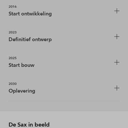
2016
Start ontwikkeling
De gemeente Rotterdam, Synchroon en BPD tekenen
2023
een overeenkomst voor de ontwikkeling van De Sax
Definitief ontwerp
aan de Wilhelminapier in Rotterdam.
In 2023 wordt het ontwerp verder uitgewerkt en de
2025
vergunning aangevraagd.
Start bouw
Op 1 oktober 2025 tekenen BPD, Synchroon en een
2030
aantal beleggers een turnkey koopovereenkomst
Oplevering
voor de ontwikkeling en realisatie van De Sax. In
totaal komen er 916 woningen, waaronder 94
Naar verwachting wordt De Sax opgeleverd in 2030.
koopwoningen en 822 huurwoningen. De bouw van
De Sax start eind oktober.
De Sax in beeld