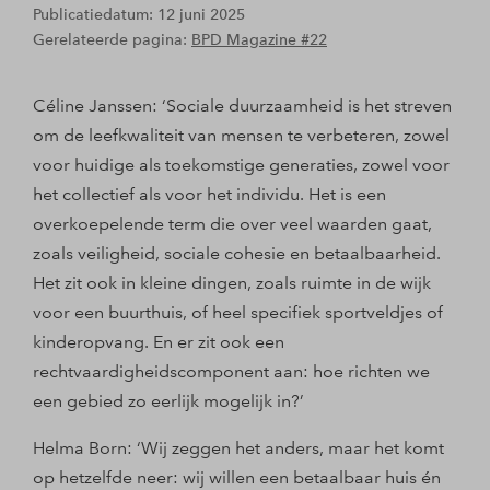
Publicatiedatum: 12 juni 2025
Gerelateerde pagina:
BPD Magazine #22
Céline Janssen: ‘Sociale duurzaamheid is het streven
om de leefkwaliteit van mensen te verbeteren, zowel
voor huidige als toekomstige generaties, zowel voor
het collectief als voor het individu. Het is een
overkoepelende term die over veel waarden gaat,
zoals veiligheid, sociale cohesie en betaalbaarheid.
Het zit ook in kleine dingen, zoals ruimte in de wijk
voor een buurthuis, of heel specifiek sportveldjes of
kinderopvang. En er zit ook een
rechtvaardigheidscomponent aan: hoe richten we
een gebied zo eerlijk mogelijk in?’
Helma Born: ‘Wij zeggen het anders, maar het komt
op hetzelfde neer: wij willen een betaalbaar huis én