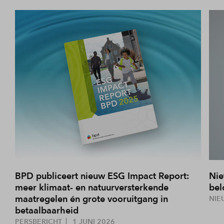
BPD publiceert nieuw ESG Impact Report:
Nie
meer klimaat- en natuurversterkende
bel
maatregelen én grote vooruitgang in
NIE
betaalbaarheid
PERSBERICHT
1 JUNI 2026