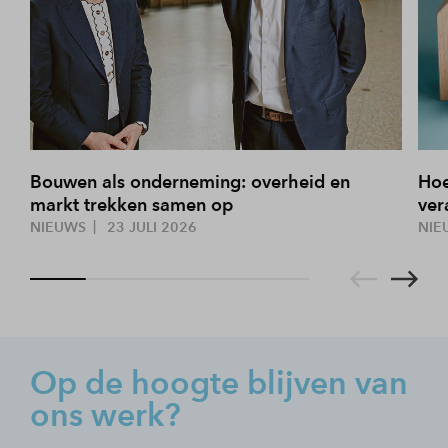
Bouwen als onderneming: overheid en
Hoe
markt trekken samen op
ver
NIEUWS
23 JULI 2026
NIE
Op de hoogte blijven van
ons werk?