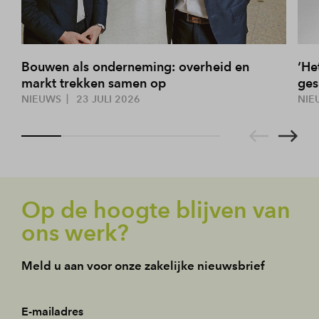
Bouwen als onderneming: overheid en
‘He
markt trekken samen op
ges
NIEUWS
23 JULI 2026
NIE
Op de hoogte blijven van
ons werk?
Meld u aan voor onze zakelijke nieuwsbrief
E-mailadres