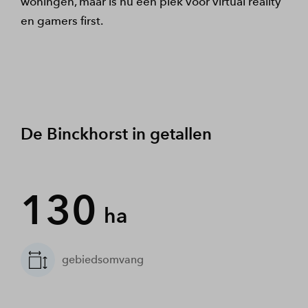
woningen, maar is nu een plek voor virtual reality
en gamers first.
De Binckhorst in getallen
130
ha
gebiedsomvang