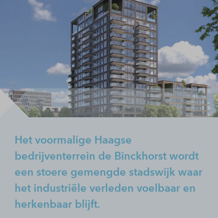
Het voormalige Haagse
bedrijventerrein de Binckhorst wordt
een stoere gemengde stadswijk waar
het industriële verleden voelbaar en
herkenbaar blijft.