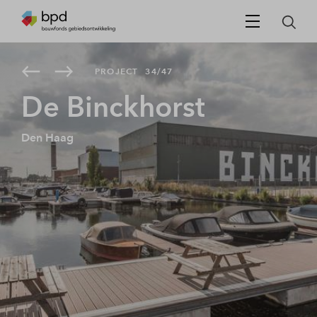
PROJECT
34/47
De Binckhorst
Den Haag