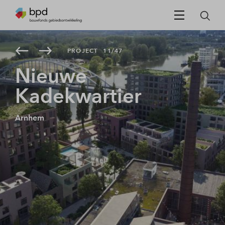
PROJECT
11/47
Nieuwe
Kadekwartier
Arnhem