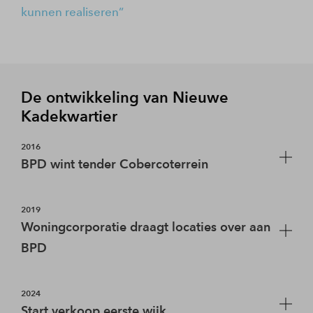
kunnen realiseren
De ontwikkeling van Nieuwe
Kadekwartier
2016
BPD wint tender Cobercoterrein
Op 4 november 2016 wint BPD de tender voor de
2019
transformatie van het Cobercoterrein tot een
Woningcorporatie draagt locaties over aan
gemengd stedelijk gebied met nieuwe
BPD
woongebouwen en voorzieningen in de bestaande
fabrieksgebouwen.
Op 1 februari 2019 draagt woningcorporatie
2024
Volkshuisvesting Fluvium en Rijnwijk over aan BPD.
Start verkoop eerste wijk