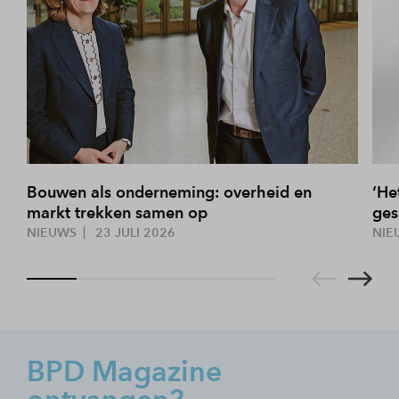
Bouwen als onderneming: overheid en
‘He
markt trekken samen op
ges
NIEUWS
23 JULI 2026
NIE
BPD Magazine