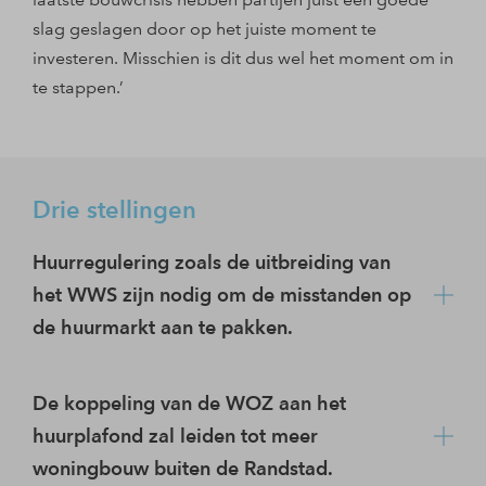
slag geslagen door op het juiste moment te
investeren. Misschien is dit dus wel het moment om in
te stappen.’
Drie stellingen
Huurregulering zoals de uitbreiding van
het WWS zijn nodig om de misstanden op
de huurmarkt aan te pakken.
Van der Baan: ‘Ik begrijp dat de soms torenhoge
De koppeling van de WOZ aan het
huren aangepakt moeten worden, maar deze
huurplafond zal leiden tot meer
maatregel treft nu ook beleggers voor wie het niet
woningbouw buiten de Randstad.
bedoeld is.’ Uijen: ‘Regulering is nodig om