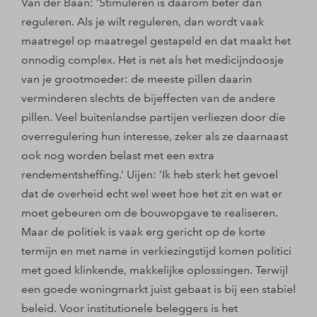
Van der Baan: ‘Stimuleren is daarom beter dan
reguleren. Als je wilt reguleren, dan wordt vaak
maatregel op maatregel gestapeld en dat maakt het
onnodig complex. Het is net als het medicijndoosje
van je grootmoeder: de meeste pillen daarin
verminderen slechts de bijeffecten van de andere
pillen. Veel buitenlandse partijen verliezen door die
overregulering hun interesse, zeker als ze daarnaast
ook nog worden belast met een extra
rendementsheffing.’ Uijen: ‘Ik heb sterk het gevoel
dat de overheid echt wel weet hoe het zit en wat er
moet gebeuren om de bouwopgave te realiseren.
Maar de politiek is vaak erg gericht op de korte
termijn en met name in verkiezingstijd komen politici
met goed klinkende, makkelijke oplossingen. Terwijl
een goede woningmarkt juist gebaat is bij een stabiel
beleid. Voor institutionele beleggers is het