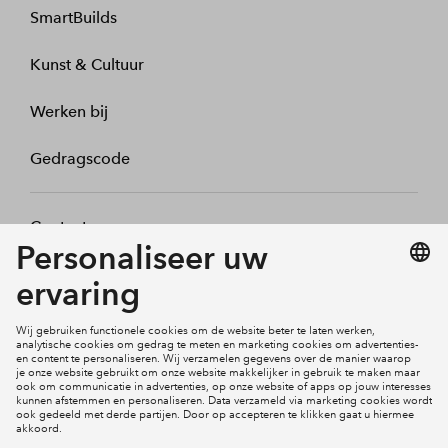
SmartBuilds
Kunst & Cultuur
Werken bij
Gedragscode
Contact
Mijn profiel
Klachten
Social Media