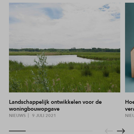
Landschappelijk ontwikkelen voor de
Hoe
woningbouwopgave
ver
NIEUWS
9 JULI 2021
NIE