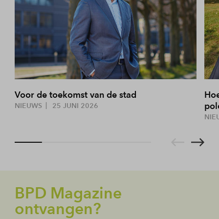
Voor de toekomst van de stad
Hoe
pol
NIEUWS
25 JUNI 2026
NIE
BPD Magazine
ontvangen?