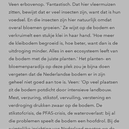
Veen erbovenop. 'Fantastisch. Dat hier vleermuizen
zitten, bewijst dat er veel insecten zijn, want dat is hun
voedsel. En die insecten zijn hier natuurlijk omdat
overal bloemen groeien.' Ze wijst op de bodem en
verkruimelt een stukje klei in haar hand. 'Hoe meer
de kleibodem begroeid is, hoe beter, want dan is de
uitdroging minder. Alles in een ecosysteem leeft van
de bodem met de juiste planten.' Het planten- en
bloemenparadijs op deze plek zou je bijna doen
vergeten dat de Nederlandse bodem er in zijn
geheel niet goed aan toe is. Veen: 'Op veel plaatsen
zit de bodem potdicht door intensieve landbouw.
Mest, verzuring, stikstof, vervuiling, verstening en
verdroging drukken zwaar op de bodem. De
stikstofcrisis, de PFAS-crisis, de wateroverlast: bij al
die problemen speelt de bodem een hoofdrol. Bij de
ruimtelijke inrichting van Nederland moeten we de