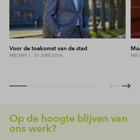
Voor de toekomst van de stad
Maa
NIEUWS
25 JUNI 2026
NIE
Op de hoogte blijven van
ons werk?