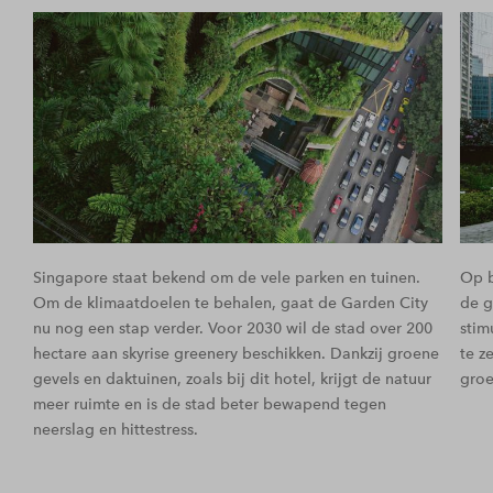
Singapore staat bekend om de vele parken en tuinen.
Op b
Om de klimaatdoelen te behalen, gaat de Garden City
de g
nu nog een stap verder. Voor 2030 wil de stad over 200
stim
hectare aan skyrise greenery beschikken. Dankzij groene
te z
gevels en daktuinen, zoals bij dit hotel, krijgt de natuur
groe
meer ruimte en is de stad beter bewapend tegen
neerslag en hittestress.