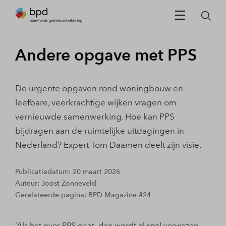
Andere opgave met PPS
De urgente opgaven rond woningbouw en
leefbare, veerkrachtige wĳken vragen om
vernieuwde samenwerking. Hoe kan PPS
bĳdragen aan de ruimtelĳke uitdagingen in
Nederland? Expert Tom Daamen deelt zijn visie.
Publicatiedatum: 20 maart 2026
Auteur: Joost Zonneveld
Gerelateerde pagina:
BPD Magazine #24
‘Als het over PPS gaat, dan wordt al snel verwezen