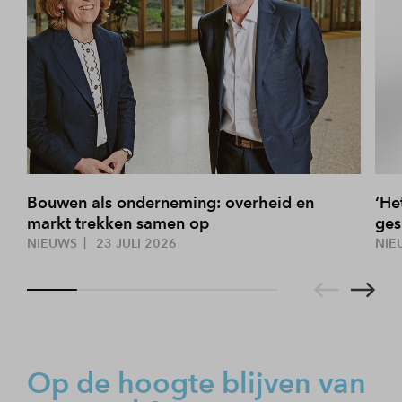
Bouwen als onderneming: overheid en
‘He
markt trekken samen op
ges
NIEUWS
23 JULI 2026
NIE
Op de hoogte blijven van