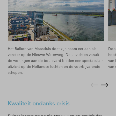
Het Balkon van Maassluis doet zijn naam eer aan als
Door
venster op de Nieuwe Waterweg. De uitzichten vanuit
hebb
de woningen aan de boulevard bieden een spectaculair
van 
uitzicht op de Hollandse luchten en de voorbijvarende
van 
schepen.
Kwaliteit ondanks crisis
Kuiper is trots op de nieuwe wijk en op het feit dat