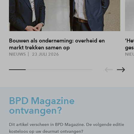
Bouwen als onderneming: overheid en
‘He
markt trekken samen op
ges
NIEUWS
23 JULI 2026
NIE
BPD Magazine
ontvangen?
Dit artikel verscheen in BPD Magazine. De volgende editie
kosteloos op uw deurmat ontvangen?