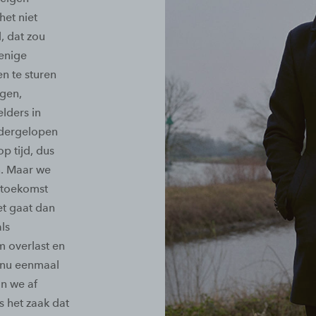
et niet
 dat zou
enige
n te sturen
rgen,
lders in
ndergelopen
p tijd, dus
n. Maar we
 toekomst
et gaat dan
ls
m overlast en
 nu eenmaal
an we af
s het zaak dat