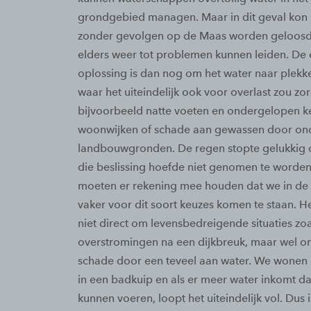
grondgebied managen. Maar in dit geval kon h
zonder gevolgen op de Maas worden geloosd,
elders weer tot problemen kunnen leiden. De 
oplossing is dan nog om het water naar plekke
waar het uiteindelijk ook voor overlast zou zo
bijvoorbeeld natte voeten en ondergelopen ke
woonwijken of schade aan gewassen door o
landbouwgronden. De regen stopte gelukkig o
die beslissing hoefde niet genomen te worde
moeten er rekening mee houden dat we in de
vaker voor dit soort keuzes komen te staan. H
niet direct om levensbedreigende situaties zoa
overstromingen na een dijkbreuk, maar wel o
schade door een teveel aan water. We wonen
in een badkuip en als er meer water inkomt d
kunnen voeren, loopt het uiteindelijk vol. Dus i