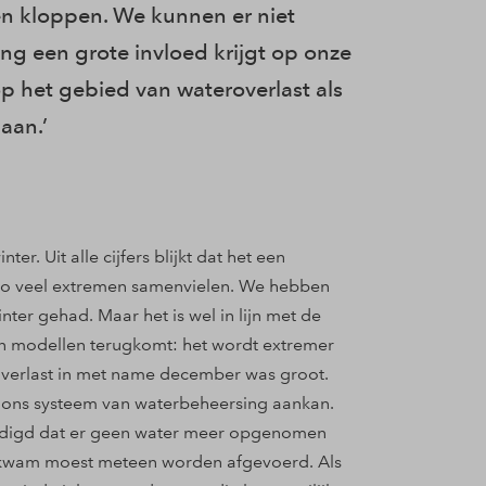
n kloppen. We kunnen er niet
g een grote invloed krijgt op onze
p het gebied van wateroverlast als
aan.’
er. Uit alle cijfers blijkt dat het een
t zo veel extremen samenvielen. We hebben
ter gehad. Maar het is wel in lijn met de
’s en modellen terugkomt: het wordt extremer
verlast in met name december was groot.
t ons systeem van waterbeheersing aankan.
zadigd dat er geen water meer opgenomen
 kwam moest meteen worden afgevoerd. Als