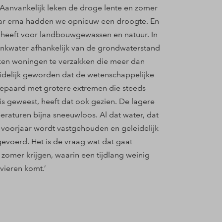
. Aanvankelijk leken de droge lente en zomer
jaar erna hadden we opnieuw een droogte. En
en heeft voor landbouwgewassen en natuur. In
inkwater afhankelijk van de grondwaterstand
eken woningen te verzakken die meer dan
uidelijk geworden dat de wetenschappelijke
epaard met grotere extremen die steeds
is geweest, heeft dat ook gezien. De lagere
aturen bijna sneeuwloos. Al dat water, dat
e voorjaar wordt vastgehouden en geleidelijk
fgevoerd. Het is de vraag wat dat gaat
zomer krijgen, waarin een tijdlang weinig
vieren komt.’