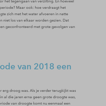
oor het tegengaan van verzilting. En hoeveel
e periode? Maar ook: hoe verdraagt het
te zich met het water afvoeren in natte
 niet los van elkaar worden gezien. Dat
rden geconfronteerd met grote gevolgen van
iode van 2018 een
 erg droog was. Als je verder terugkijkt was
n al die jaren erna geen grote droogte was,
periode van droogte komt nu eenmaal een