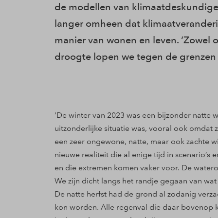
de modellen van klimaatdeskundige
langer omheen dat klimaatveranderin
manier van wonen en leven. ‘Zowel o
droogte lopen we tegen de grenzen 
‘De winter van 2023 was een bijzonder natte wint
uitzonderlijke situatie was, vooral ook omda
een zeer ongewone, natte, maar ook zachte win
nieuwe realiteit die al enige tijd in scenario
en die extremen komen vaker voor. De watero
We zijn dicht langs het randje gegaan van wa
De natte herfst had de grond al zodanig ver
kon worden. Alle regenval die daar bovenop