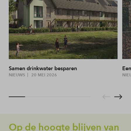
Samen drinkwater besparen
Een
NIEUWS
20 MEI 2026
NIE
Op de hoogte blijven van