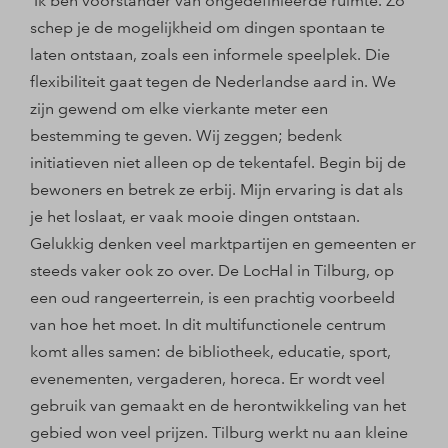
'Ik ben voorstander van ongedefinieerde ruimte. Zo
schep je de mogelijkheid om dingen spontaan te
laten ontstaan, zoals een informele speelplek. Die
flexibiliteit gaat tegen de Nederlandse aard in. We
zijn gewend om elke vierkante meter een
bestemming te geven. Wij zeggen; bedenk
initiatieven niet alleen op de tekentafel. Begin bij de
bewoners en betrek ze erbij. Mijn ervaring is dat als
je het loslaat, er vaak mooie dingen ontstaan.
Gelukkig denken veel marktpartijen en gemeenten er
steeds vaker ook zo over. De LocHal in Tilburg, op
een oud rangeerterrein, is een prachtig voorbeeld
van hoe het moet. In dit multifunctionele centrum
komt alles samen: de bibliotheek, educatie, sport,
evenementen, vergaderen, horeca. Er wordt veel
gebruik van gemaakt en de herontwikkeling van het
gebied won veel prijzen. Tilburg werkt nu aan kleine