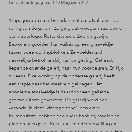
Gerelateerde pagina:
BPD Magazine #17
'Hup, gewoon naar beneden met dat afval, over de
reling van de galerij. Zo ging dat vroeger in Zuidwijk,
een naoorlogse Rotterdamse uitbreidingswijk.
Bewoners gooiden hun vuilnis op een grasveldje
tussen twee woningblokken. Ze voelden zich
nauwelijks betrokken bij hun omgeving. Gehaast
liepen ze over de galerij naar hun voordeuren. En kijk
nu eens. Elke woning op de onderste galerij heeft
een trapje naar het maaiveld gekregen. Het
anonieme afvalveldje is daardoor een geliefde
groene ruimte geworden. De galerij werd een
veranda. In deze "drempelzone", een extra
buitenruimte, hebben bewoners bankjes, stoelen en
planten neergezet. Resultaat: minder vervuiling en
meer sociale contacten. Buren ontmoeten elkaar. Het