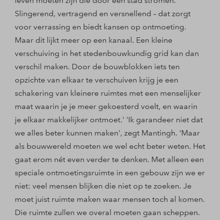
leven moeten zijn die door een stad stromen.
Slingerend, vertragend en versnellend – dat zorgt
voor verrassing en biedt kansen op ontmoeting.
Maar dit lijkt meer op een kanaal. Een kleine
verschuiving in het stedenbouwkundig grid kan dan
verschil maken. Door de bouwblokken iets ten
opzichte van elkaar te verschuiven krijg je een
schakering van kleinere ruimtes met een menselijker
maat waarin je je meer gekoesterd voelt, en waarin
je elkaar makkelijker ontmoet.' 'Ik garandeer niet dat
we alles beter kunnen maken', zegt Mantingh. 'Maar
als bouwwereld moeten we wel echt beter weten. Het
gaat erom nét even verder te denken. Met alleen een
speciale ontmoetingsruimte in een gebouw zijn we er
niet: veel mensen blijken die niet op te zoeken. Je
moet juist ruimte maken waar mensen toch al komen.
Die ruimte zullen we overal moeten gaan scheppen.