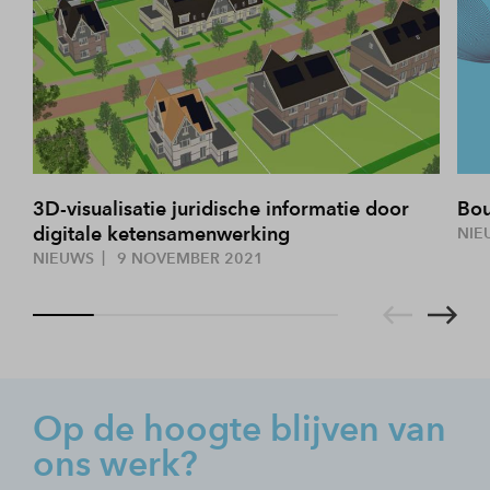
3D-visualisatie juridische informatie door
Bou
digitale ketensamenwerking
NIE
NIEUWS
9 NOVEMBER 2021
Op de hoogte blijven van
ons werk?