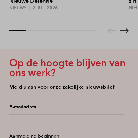
Nieuwe Defensie
z'n
NIEUWS
8 JULI 2026
NIE
Op de hoogte blijven van
ons werk?
Meld u aan voor onze zakelijke nieuwsbrief
E-mailadres
Aanmelding beginnen