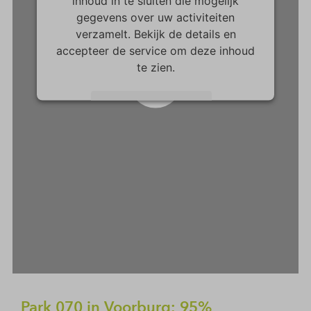
inhoud in te sluiten die mogelijk
gegevens over uw activiteiten
verzamelt. Bekijk de details en
accepteer de service om deze inhoud
te zien.
Play
Meer informatie
Accepteren
powered by
Usercentrics Consent
Management Platform
Park 070 in Voorburg: 95%