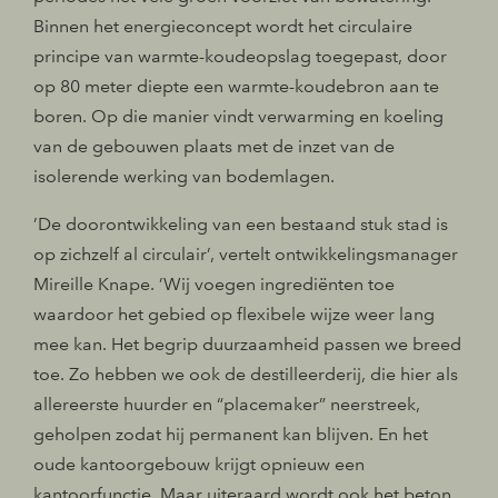
Binnen het energieconcept wordt het circulaire
principe van warmte-koudeopslag toegepast, door
op 80 meter diepte een warmte-koudebron aan te
boren. Op die manier vindt verwarming en koeling
van de gebouwen plaats met de inzet van de
isolerende werking van bodemlagen.
’De doorontwikkeling van een bestaand stuk stad is
op zichzelf al circulair’, vertelt ontwikkelingsmanager
Mireille Knape. ’Wij voegen ingrediënten toe
waardoor het gebied op flexibele wijze weer lang
mee kan. Het begrip duurzaamheid passen we breed
toe. Zo hebben we ook de destilleerderij, die hier als
allereerste huurder en “placemaker” neerstreek,
geholpen zodat hij permanent kan blijven. En het
oude kantoorgebouw krijgt opnieuw een
kantoorfunctie. Maar uiteraard wordt ook het beton