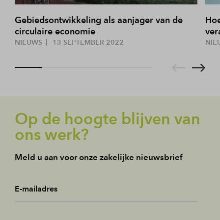
Gebiedsontwikkeling als aanjager van de
Hoe
circulaire economie
ver
NIEUWS
13 SEPTEMBER 2022
NIE
Op de hoogte blijven van
ons werk?
Meld u aan voor onze zakelijke nieuwsbrief
E-mailadres