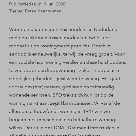
Publicatiedatum: 9 juni 2020
Thema:
Betaalbaar wonen
Voor een paar miljoen huishoudens in Nederland
met een inkomen tussen modaal en twee keer
modaal zit de woningmarkt potdicht. Geschikt
aanbod is er nauwelijks, terwijl de vraag groeit. Voor
een sociale huurwoning verdienen deze huishoudens
te veel, voor een koopwoning – zeker in populaire
stedelijke gebieden – juist weer te weinig. Het gaat
vooral om (her)starters, gezinnen en zelfstandig
wonende senioren. BPD trekt zich hun lot op de
woningmarkt aan, zegt Harm Janssen. ‘Al vanaf de
allereerste Bouwfonds-woning in 1947 zijn we
begaan met mensen die een betaalbare woning
willen. Dat zit in ons DNA.’ Dat manifesteert zich in
elke tijd weer anders, zegt Gea Voorhorst.