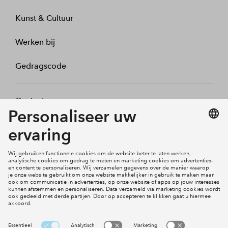
Kunst & Cultuur
Werken bij
Gedragscode
Contact
Mijn profiel
Klachten
Social Media