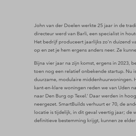
John van der Doelen werkte 25 jaar in de trad
directeur werd van Barli, een specialist in h
Het bedrijf produceert jaarlijks zo’n duizend
op en zet je hem ergens anders neer. Ze kunne
Bijna vier jaar na zijn komst, ergens in 2023
toen nog een relatief onbekende startup. Nu i
duurzame,
modulaire middenhuurwoningen.
H
kant-en-klare woningen reden we van Uden na
naar Den Burg op Texel.’ Daar werden in ho
neergezet. SmartBuilds verhuurt er 70, de and
locatie is tijdelijk, in dit geval veertig jaar; 
definitieve bestemming krijgt, kunnen ze elde