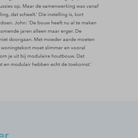
cussies op. Maar de samenwerking was vanaf
, dat scheelt.’ Die instelling is, kort
 doen. John: ‘De bouw heeft nu al te maken
komende jaren alleen maar erger. De
zo niet doorgaan. Met moeder aarde moeten
t woningtekort moet slimmer en vooral
kom je uit bij modulaire houtbouw. Dat
t en modulair hebben echt de toekomst.’
er