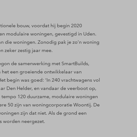
itionele bouw, voordat hij begin 2020
outen modulaire woningen, gevestigd in Uden.
 van die woningen. Zonodig pak je zo’n woning
n zeker zestig jaar mee.
, begon de samenwerking met SmartBuilds,
s het een groeiende ontwikkelaar van
et begin was goed: ‘In 240 vrachtwagens vol
ar Den Helder, en vandaar de veerboot op,
og tempo 120 duurzame, modulaire woningen
ere 50 zijn van woningcorporatie Woontij. De
de woningen zijn dat niet. Als de grond een
rs worden neergezet.