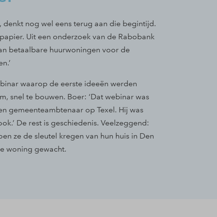
 denkt nog wel eens terug aan die begintijd.
 papier. Uit een onderzoek van de Rabobank
aan betaalbare huurwoningen voor de
en.’
binar waarop de eerste ideeën werden
, snel te bouwen. Boer: ‘Dat webinar was
Een gemeenteambtenaar op Texel. Hij was
ok.’ De rest is geschiedenis. Veelzeggend:
oen ze de sleutel kregen van hun huis in Den
re woning gewacht.