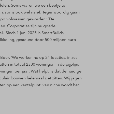
delen. Soms waren we een beetje te
isch, soms ook wel naïef. Tegenwoordig gaan
empo volwassen geworden: ‘De
en. Corporaties zijn nu goede
’ Sinds 1 juni 2025 is SmartBuilds
kkeling, gesteund door 500 miljoen euro
 Boer. ‘We werken nu op 24 locaties, in zes
ten in totaal 2300 woningen in de pijplijn,
ingen per jaar. Wat helpt, is dat de huidige
ulair bouwen helemaal ziet zitten. Wij jagen
ten op een kantelpunt: van niche wordt het