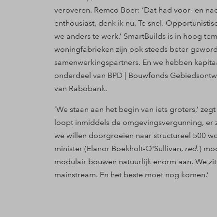
veroveren. Remco Boer: ‘Dat had voor- en na
enthousiast, denk ik nu. Te snel. Opportunist
we anders te werk.’ SmartBuilds is in hoog t
woningfabrieken zijn ook steeds beter geword
samenwerkingspartners. En we hebben kapitaal.
onderdeel van BPD | Bouwfonds Gebiedsontwi
van Rabobank.
‘We staan aan het begin van iets groters,’ zegt
loopt inmiddels de omgevingsvergunning, er zit
we willen doorgroeien naar structureel 500 won
minister (Elanor Boekholt-O'Sullivan,
red.
) mod
modulair bouwen natuurlijk enorm aan. We zit
mainstream. En het beste moet nog komen.’