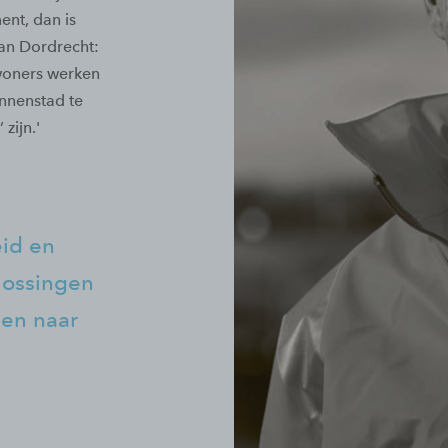
ent, dan is
van Dordrecht:
woners werken
nnenstad te
zijn.'
eid en
lossingen
en naar