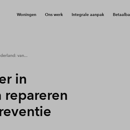
Woningen
Ons werk
Integrale aanpak
Betaalba
derland: van...
r in
 repareren
reventie