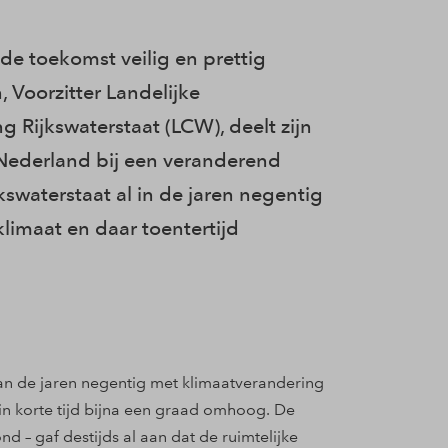
de toekomst veilig en prettig
Voorzitter Landelijke
 Rijkswaterstaat (LCW), deelt zijn
n Nederland bij een veranderend
jkswaterstaat al in de jaren negentig
imaat en daar toentertijd
n van de jaren negentig met klimaatverandering
 in korte tijd bijna een graad omhoog. De
d – gaf destijds al aan dat de ruimtelijke