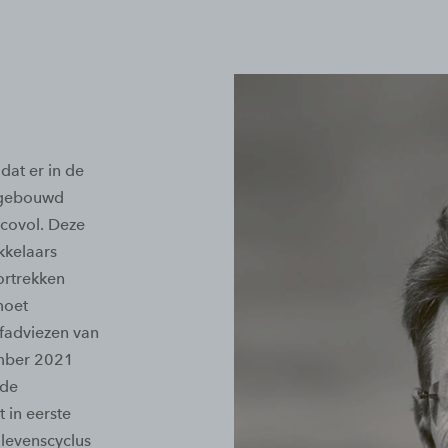
dat er in de
r gebouwd
covol. Deze
kkelaars
rtrekken
moet
fadviezen van
ember 2021
 de
 in eerste
 levenscyclus