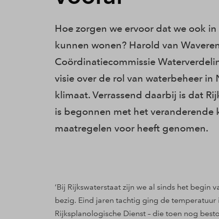
Hoe zorgen we ervoor dat we ook in 
kunnen wonen? Harold van Waveren, 
Coördinatiecommissie Waterverdeling
visie over de rol van waterbeheer i
klimaat. Verrassend daarbij is dat Ri
is begonnen met het veranderende kl
maatregelen voor heeft genomen.
‘Bij Rijkswaterstaat zijn we al sinds het begi
bezig. Eind jaren tachtig ging de temperatuur
Rijksplanologische Dienst – die toen nog beston