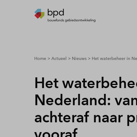
breadcrumbs.youarehere
Home
Actueel
Nieuws
Het waterbeheer in Ne
Het waterbehee
Nederland: van
achteraf naar p
vooraf