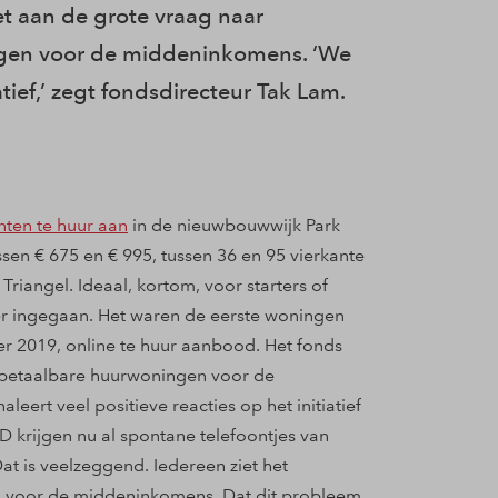
 aan de grote vraag naar
gen voor de middeninkomens. ‘We
atief,’ zegt fondsdirecteur Tak Lam.
ten te huur aan
in de nieuwbouwwijk Park
en € 675 en € 995, tussen 36 en 95 vierkante
riangel. Ideaal, kortom, voor starters of
 er ingegaan. Het waren de eerste woningen
 2019, online te huur aanbood. Het fonds
d betaalbare huurwoningen voor de
ert veel positieve reacties op het initiatief
krijgen nu al spontane telefoontjes van
 is veelzeggend. Iedereen ziet het
en voor de middeninkomens. Dat dit probleem