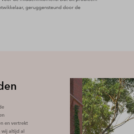
ntwikkelaar, geruggensteund door de
nden
de
en
n en vertrekt
ij altijd al