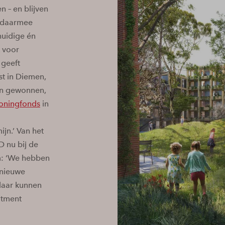
 – en blijven
s daarmee
huidige én
 voor
geeft
st in Diemen,
en gewonnen,
ningfonds
in
jn.’ Van het
 nu bij de
am: ‘We hebben
 nieuwe
daar kunnen
itment