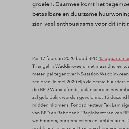
groeien. Daarmee komt het tegemoet
betaalbare en duurzame huurwonin
zien veel enthousiasme voor dit initi
Per 17 februari 2020 bood BPD
45 appartemen
Triangel in Waddinxveen, met maandhuren tuss
meter, pal tegenover NS-station Waddinxveen T
senioren. In mei 2020 zijn de eerste huurders
die BPD Woningfonds, gelanceerd in november
zal geleidelijk worden gevuld met 15 duizen
middeninkomens. Fondsdirecteur Tak Lam signale
van BPD en Rabobank. ‘Regiokantoren van BPD 
wethouders, burgemeesters en ambtenaren. Dat
probleem: er zijn veel te weinig huurwoning