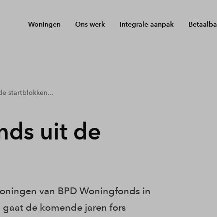
Woningen
Ons werk
Integrale aanpak
Betaalba
e startblokken...
ds uit de
 woningen van BPD Woningfonds in
s gaat de komende jaren fors