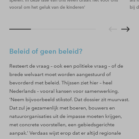
spelen. In deze fase van ons leven draait het voor ons
als 
vooral om het geluk van de kinderen'
bij 
Beleid of geen beleid?
Resteert de vraag – ook een politieke vraag – of de
brede welvaart moet worden aangestuurd of
bevorderd met beleid. Thijssen ziet hier – heel
Nederlands – vooral kansen voor samenwerking.
‘Neem bijvoorbeeld stikstof. Dat dossier zit muurvast.
Dat zul je gezamenlijk met boeren, bouwers en
natuurorganisaties uit de impasse moeten krijgen,
met concrete voorstellen, een gebiedsgerichte
aanpak.’ Verdaas wijst erop dat er altijd regionale