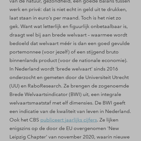
van de natuur, gezondheid, een goede balans tussen
werk en privé: dat is niet echt in geld uit te drukken,
laat staan in euro’s per maand. Toch is het niet zo
gek. Want wat letterlijk en figuurlijk onbetaalbaar is,
draagt wel bij aan brede welvaart – waarmee wordt
bedoeld dat welvaart méér is dan een goed gevulde
portemonnee (voor jezelf) of een stijgend bruto
binnenlands product (voor de nationale economie).
In Nederland wordt 'brede welvaart' sinds 2016
onderzocht en gemeten door de Universiteit Utrecht
(UU) en RaboResearch. Ze brengen de zogenoemde
Brede Welvaartsindicator (BWI) uit, een integrale
welvaartsmaatstaf met elf dimensies. De BWI geeft
een indicatie van de kwaliteit van leven in Nederland.
Ook het CBS
publiceert jaarlijks cijfers
. Ze lijken
enigszins op de door de EU overgenomen 'New
Leipzig Chapter' van november 2020, waarin nieuwe