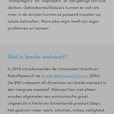
“krimpregio’s” en “koplopers” af: dat getuigt van oud
denken. Gebiedsontwikkelaars kunnen er ook iets
mee: in de dorpen kunnen ze passend inspelen op
lokale behoeften. Want elke regio heeft zijn eigen
problemen en kansen.’
Wat is brede welvaart?
In 2016 introduceerden de Universiteit Utrecht en
RaboResearch de
Brede Welvaartsindicator
(BWI).
De BWI indexeert elf dimensies van brede welvaart in
één integrale maatstaf. Welvaart kan niet alleen
worden afgemeten aan economische groei,
uitgedrukt in het bruto binnenlands product (bbp).
Het gaat om meer: werk, inkomen, milieu, veiligheid,