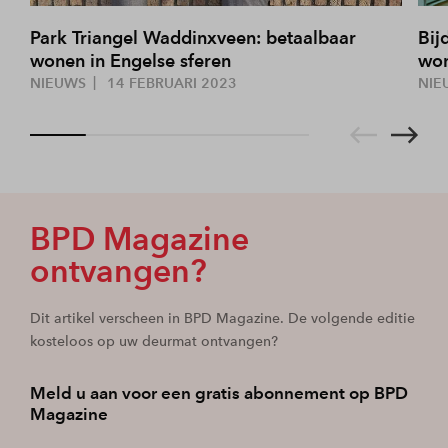
Park Triangel Waddinxveen: betaalbaar
Bij
wonen in Engelse sferen
won
NIEUWS
14 FEBRUARI 2023
NIE
BPD Magazine
ontvangen?
Dit artikel verscheen in BPD Magazine. De volgende editie
kosteloos op uw deurmat ontvangen?
Meld u aan voor een gratis abonnement op BPD
Magazine