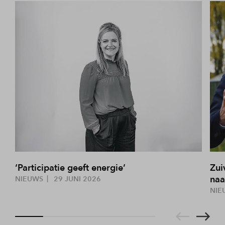
‘Participatie geeft energie’
Zui
naa
NIEUWS
29 JUNI 2026
NIE