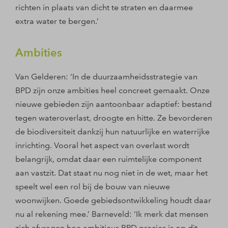
richten in plaats van dicht te straten en daarmee
extra water te bergen.’
Ambities
Van Gelderen: ‘In de duurzaamheidsstrategie van
BPD zijn onze ambities heel concreet gemaakt. Onze
nieuwe gebieden zijn aantoonbaar adaptief: bestand
tegen wateroverlast, droogte en hitte. Ze bevorderen
de biodiversiteit dankzij hun natuurlijke en waterrijke
inrichting. Vooral het aspect van overlast wordt
belangrijk, omdat daar een ruimtelijke component
aan vastzit. Dat staat nu nog niet in de wet, maar het
speelt wel een rol bij de bouw van nieuwe
woonwijken. Goede gebiedsontwikkeling houdt daar
nu al rekening mee.’ Barneveld: ‘Ik merk dat mensen
zich afvragen hoe ambitieus BPD precies is op dit