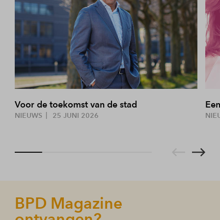
Voor de toekomst van de stad
Een
NIEUWS
25 JUNI 2026
NIE
BPD Magazine
ontvangen?