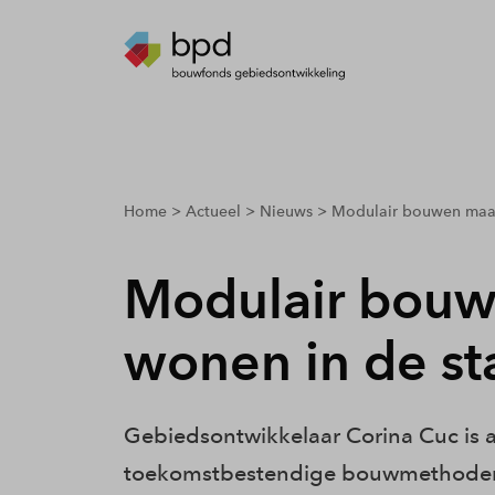
breadcrumbs.youarehere
Home
Actueel
Nieuws
Modulair bouwen maak
Modulair bou
wonen in de st
Gebiedsontwikkelaar Corina Cuc is alt
toekomstbestendige bouwmethoden. 