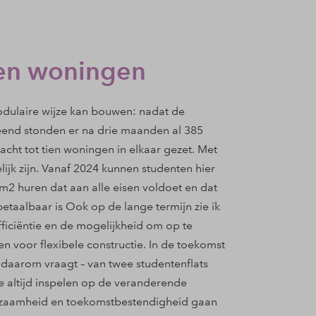
tien woningen
odulaire wijze kan bouwen: nadat de
end stonden er na drie maanden al 385
acht tot tien woningen in elkaar gezet. Met
jk zijn. Vanaf 2024 kunnen studenten hier
2 huren dat aan alle eisen voldoet en dat
etaalbaar is Ook op de lange termijn zie ik
iciëntie en de mogelijkheid om op te
 voor flexibele constructie. In de toekomst
g daarom vraagt – van twee studentenflats
e altijd inspelen op de veranderende
rzaamheid en toekomstbestendigheid gaan