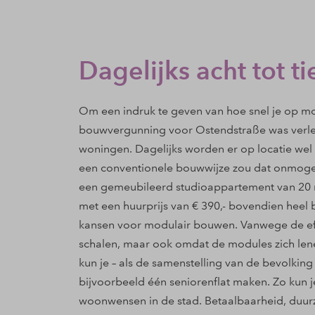
Dagelijks acht tot 
Om een indruk te geven van hoe snel je op m
bouwvergunning voor Ostendstraße was verle
woningen. Dagelijks worden er op locatie wel 
een conventionele bouwwijze zou dat onmogeli
een gemeubileerd studioappartement van 20 m
met een huurprijs van € 390,- bovendien heel b
kansen voor modulair bouwen. Vanwege de eff
schalen, maar ook omdat de modules zich lenen
kun je – als de samenstelling van de bevolkin
bijvoorbeeld één seniorenflat maken. Zo kun j
woonwensen in de stad. Betaalbaarheid, duu