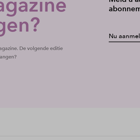
gazine
abonnem
gen?
Nu aanme
Magazine. De volgende editie
vangen?