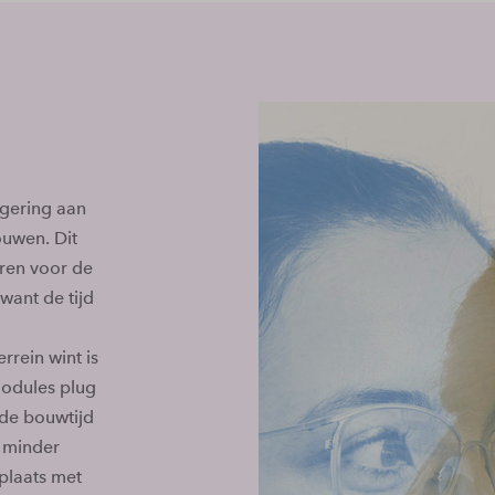
egering aan
ouwen. Dit
ren voor de
want de tijd
rein wint is
odules plug
 de bouwtijd
l minder
plaats met