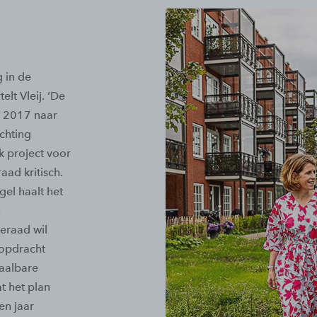
 in de
lt Vleij. ‘De
n 2017 naar
achting
k project voor
ad kritisch.
gel haalt het
n
eraad wil
 opdracht
taalbare
t het plan
en jaar