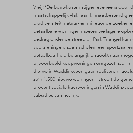
Vleij: ‘De bouwkosten stijgen eveneens door d
maatschappelijk vlak, aan klimaatbestendighei
biodiversiteit, natuur- en milieuonderzoeke
betaalbare woningen moeten we lagere opbreng
bedrag onder de streep bij Park Triangel kun
voorzieningen, zoals scholen, een sportzaal e
betaalbaarheid belangrijk en zoekt naar mogel
bijvoorbeeld koopwoningen omgezet naar mi
die we in Waddinxveen gaan realiseren - zoal
zo’n 1.500 nieuwe woningen – streeft de gem
procent sociale huurwoningen in Waddinxveen 
subsidies van het rijk.’