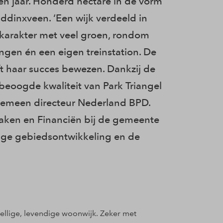
en jaar. Honderd hectare in de vorm
ddinxveen. ‘Een wijk verdeeld in
n karakter met veel groen, rondom
ngen én een eigen treinstation. De
t haar succes bewezen. Dankzij de
beoogde kwaliteit van Park Triangel
gemeen directeur Nederland BPD.
aken en Financiën bij de gemeente
arige gebiedsontwikkeling en de
.
zellige, levendige woonwijk. Zeker met