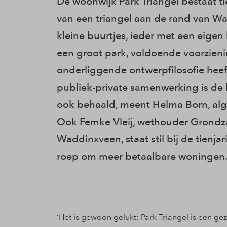
De woonwijk Park Triangel bestaat ti
van een triangel aan de rand van Wa
kleine buurtjes, ieder met een eige
een groot park, voldoende voorzieni
onderliggende ontwerpfilosofie heef
publiek-private samenwerking is de 
ook behaald, meent Helma Born, al
Ook Femke Vleij, wethouder Grondz
Waddinxveen, staat stil bij de tienj
roep om meer betaalbare woningen
‘Het is gewoon gelukt: Park Triangel is een ge