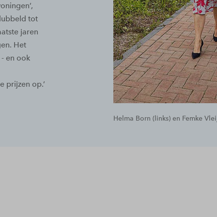
oningen’,
dubbeld tot
atste jaren
gen. Het
 - en ook
 prijzen op.’
Helma Born (links) en Femke Vleij