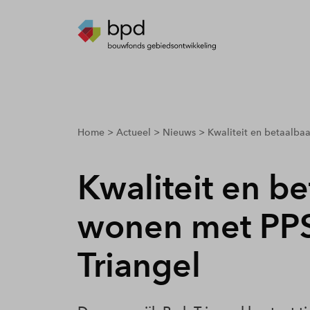
breadcrumbs.youarehere
Home
Actueel
Nieuws
Kwaliteit en betaalba
Kwaliteit en be
wonen met PPS
Triangel