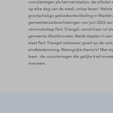
voorzieningen als het treinstation, de scholen
op elke dag van de week, volop leven.’ Helma 
grootschalige gebiedsontwikkeling in Waddinx
gemeenteraadsverkiezingen van juni 2022 aa
vennootschap Park Triangel, vanuit haar rol 
gemeente Waddinxveen. Beide stapten in een r
staat Park Triangel weliswaar goed op de rails
eindbestemming. Belangrijke thema’s? Met stip
least - de voorzieningen die gelijke tred moe
inwoners.