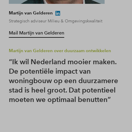
Martijn van Gelderen
Slad
Strategisch adviseur Milieu & Omgevingskwaliteit
Man
Mail Martijn van Gelderen
Mail
Martijn van Gelderen over duurzaam ontwikkelen
Slad
Ik wil Nederland mooier maken.
I
De potentiële impact van
to
woningbouw op een duurzamere
He
stad is heel groot. Dat potentieel
ku
moeten we optimaal benutten
pr
be
ze
Ne