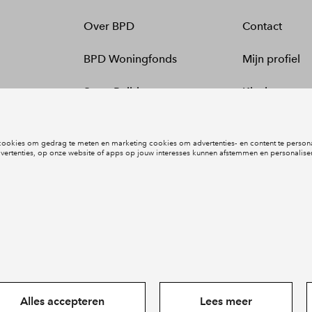
Over BPD
Contact
BPD Woningfonds
Mijn profiel
SmartBuilds
Klachten
Kunst & Cultuur
Werken bij
Gedragscode