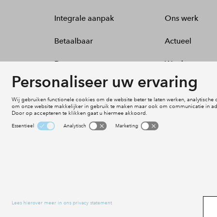
Integrale aanpak
Ons werk
Betaalbaar
Actueel
Duurzaam
Woningen