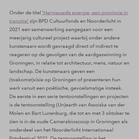
Onder de titel
‘
Hernieuwde energie, een provincie in
transitie
’
zijn BPD Cultuurfonds en Noorderlicht in
2021 een samenwerking aangegaan voor een
meerjarig cultureel project waarbij onder andere
kunstenaars wordt gevraagd direct of indirect te
reageren op de gevolgen van de aardgaswinning in
Groningen, in relatie tot architectuur, mens, natuur en
landschap. De kunstenaars geven een
(toekomst)visie op Groningen of presenteren hun
werk vanuit een poëtische, gevoelsmatige insteek.
De eerste in een serie tentoonstellingen en projecten
is de tentoonstelling (Un)earth van Awoiska van der
Molen en Bart Lunenburg, die tot en met 3 oktober te
zien is in de oude Camerabioscoop in Groningen als
onderdeel van het Noorderlicht Internationaal
Fotofestival 2021. De tentoonstelling in het