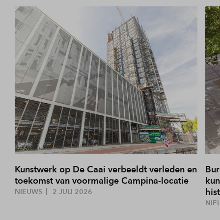
Kunstwerk op De Caai verbeeldt verleden en
Bur
toekomst van voormalige Campina-locatie
kun
his
NIEUWS
2 JULI 2026
NIE