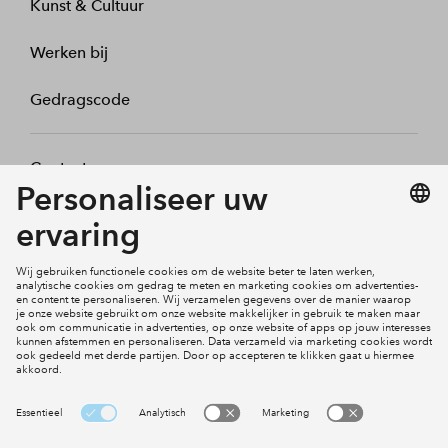
Kunst & Cultuur
Werken bij
Gedragscode
Contact
Mijn profiel
Klachten
Social Media