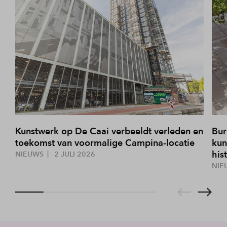
Kunstwerk op De Caai verbeeldt verleden en
Bur
toekomst van voormalige Campina-locatie
kun
his
NIEUWS
2 JULI 2026
NIE