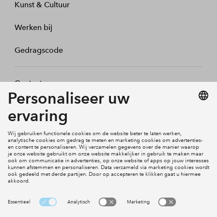
Kunst & Cultuur
Werken bij
Gedragscode
Contact
Mijn profiel
Klachten
Social Media