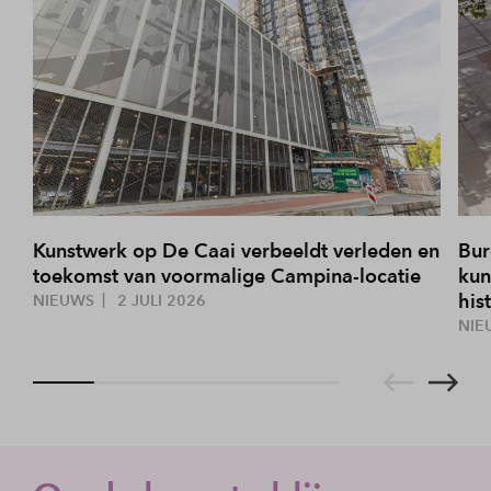
Kunstwerk op De Caai verbeeldt verleden en
Bur
toekomst van voormalige Campina-locatie
kun
his
NIEUWS
2 JULI 2026
NIE