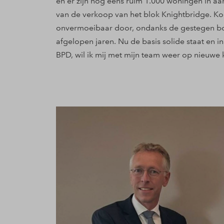
en er zijn nog eens ruim 1.000 woningen in aa
van de verkoop van het blok Knightbridge. K
onvermoeibaar door, ondanks de gestegen b
afgelopen jaren. Nu de basis solide staat en i
BPD, wil ik mij met mijn team weer op nieuwe