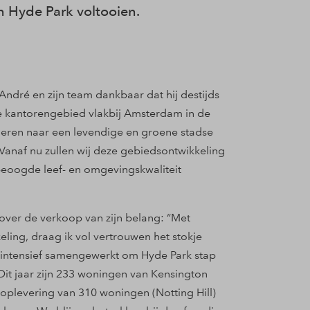
n Hyde Park voltooien.
ndré en zijn team dankbaar dat hij destijds
ge kantorengebied vlakbij Amsterdam in de
meren naar een levendige en groene stadse
. Vanaf nu zullen wij deze gebiedsontwikkeling
 beoogde leef- en omgevingskwaliteit
over de verkoop van zijn belang: “Met
eling, draag ik vol vertrouwen het stokje
intensief samengewerkt om Hyde Park stap
 Dit jaar zijn 233 woningen van Kensington
plevering van 310 woningen (Notting Hill)