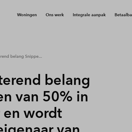
Woningen
Ons werk
Integrale aanpak
Betaalba
rend belang Snippe...
terend belang
en van 50% in
 en wordt
eigenaar van