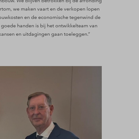
nbouw. We blijven betrokken bij de afronding
ortom, we maken vaart en de verkopen lopen
ouwkosten en de economische tegenwind de
n goede handen is bij het ontwikkelteam van
 kansen en uitdagingen gaan toeleggen.”