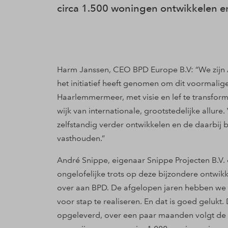
circa 1.500 woningen ontwikkelen e
Harm Janssen, CEO BPD Europe B.V: “We zijn A
het initiatief heeft genomen om dit voormali
Haarlemmermeer, met visie en lef te transfor
wijk van internationale, grootstedelijke allure
zelfstandig verder ontwikkelen en de daarbij
vasthouden.”
André Snippe, eigenaar Snippe Projecten B.V. 
ongelofelijke trots op deze bijzondere ontwikk
over aan BPD. De afgelopen jaren hebben we 
voor stap te realiseren. En dat is goed gelukt.
opgeleverd, over een paar maanden volgt de o