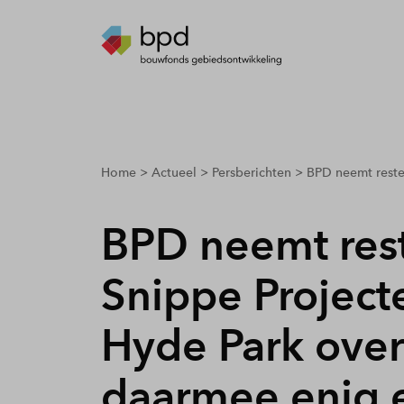
breadcrumbs.youarehere
Home
Actueel
Persberichten
BPD neemt reste
BPD neemt res
Snippe Project
Hyde Park over
daarmee enig 