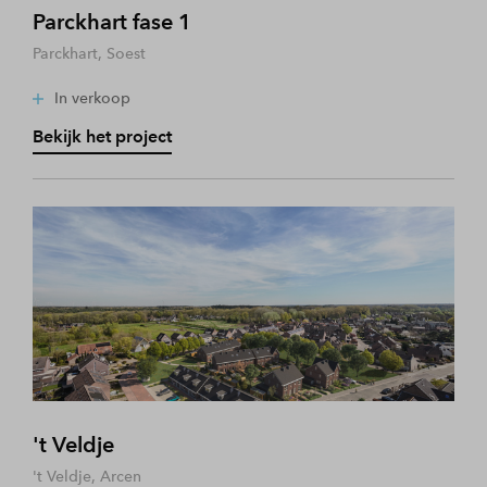
Parckhart fase 1
Parckhart, Soest
In verkoop
Bekijk het project
't Veldje
't Veldje, Arcen