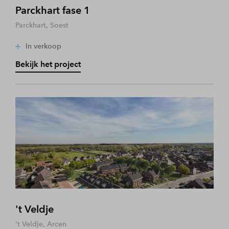
Parckhart fase 1
Parckhart, Soest
In verkoop
Bekijk het project
't Veldje
't Veldje, Arcen