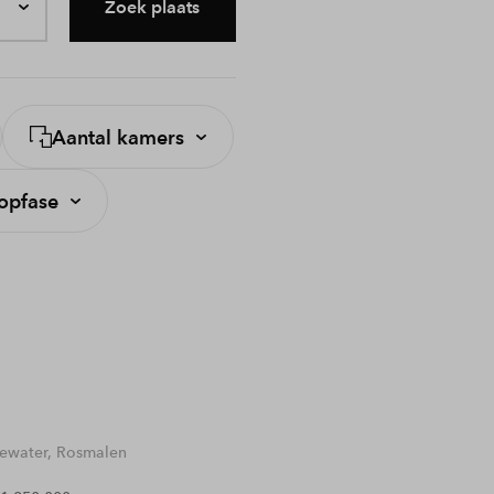
Zoek plaats
Aantal kamers
opfase
water, Rosmalen