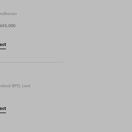
Eindhoven
 655.000
ect
anbod BPD, Lent
ect