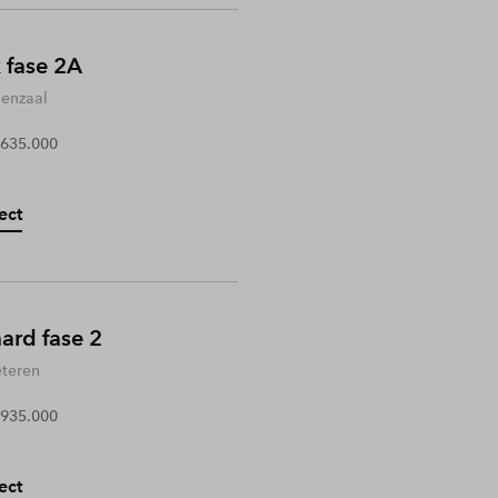
 fase 2A
enzaal
 635.000
ect
rd fase 2
teren
 935.000
ect