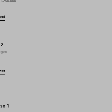
 1.250.000
ect
 2
egen
ect
ase 1