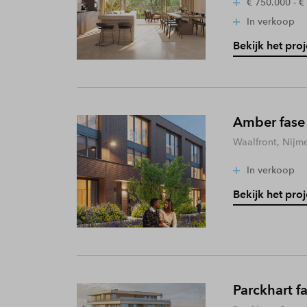
€ 750.000 - €
In verkoop
Bekijk het proj
Amber fase
Waalfront, Nijm
In verkoop
Bekijk het proj
Parckhart f