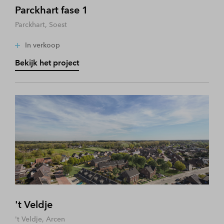
Parckhart fase 1
Parckhart, Soest
In verkoop
Bekijk het project
't Veldje
't Veldje, Arcen