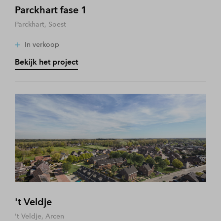
Parckhart fase 1
Parckhart, Soest
In verkoop
Bekijk het project
't Veldje
't Veldje, Arcen