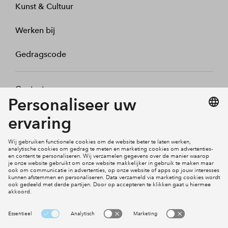
Kunst & Cultuur
Werken bij
Gedragscode
Contact
Mijn profiel
Klachten
Social Media