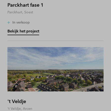
Parckhart fase 1
Parckhart, Soest
In verkoop
Bekijk het project
't Veldje
't Veldje, Arcen